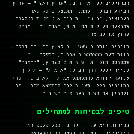
המחולקים לפי אזורים; "ערוץ ראשי" — ערוץ
המידע המרכזי שממנו מתפצלים כל שאר
הערוצים; "בוט" — תוכנה אוטומטית בטלגרם
שמבצעת פעולות מסוימות; "אדמין" — מנהל
ערוץ או קבוצה.
מונחים נוספים שעשויים לצוץ הם: "פידבק" —
חוות דעת ממשתמשים אחרים; "ספק" — מי
שמפרסם תוכן או שירותים בערוץ; "הזמנה" —
פנייה לספק דרך הבוט; "אימות" — תהליך
שנועד לוודא שהמשתמש אמיתי ולא בוט. הכרת
המונחים הללו תעזור לכם להתמצא מהר יותר
ולהבין את השיח בערוצים השונים.
טיפים לבטיחות למתחילים
בטיחות היא עניין קריטי בכל פלטפורמה
דיגיטלית, ובמיוחד כשמדובר ב
טלגראס