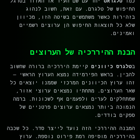
כמו
טלגראס
יחד עם שם העיר או האזור בסרגל
החיפוש של טלגרם. עם זאת, חשוב לנהוג
בזהירות כאשר משתמשים בשיטה הזו, מכיוון
שלא כל תוצאות החיפוש הן ערוצים רשמיים
ואמינים.
הבנת ההיררכיה של הערוצים
ב
טלגרס כיוונים
קיימת היררכיה ברורה שחשוב
להבין. בראש הפירמידה נמצא הערוץ הראשי —
זהו ערוץ הכיוונים המרכזי שממנו יוצאים כל
שאר הערוצים. מתחתיו נמצאים ערוצי אזור,
שמתחלקים לערים ולפעמים אף לשכונות. ברמה
הנמוכה ביותר נמצאים ערוצים פרטניים של
ספקים בודדים.
המבנה ההיררכי הזה נועד לייצר סדר. כל שכבה
בהיררכיה מוסיפה רמת פירוט נוספת. ערוץ